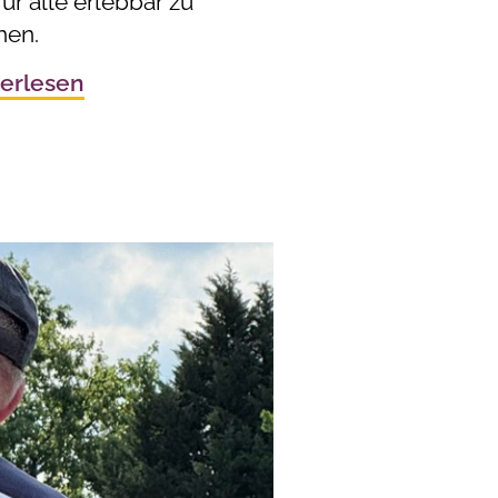
ür alle erlebbar zu
en.
erlesen