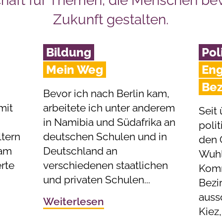
chaft für Themen, die Menschen b
Zukunft gestalten.
Bildung
Pol
Mein Weg
Eng
Bez
Bevor ich nach Berlin kam,
mit
arbeitete ich unter anderem
Seit 
in Namibia und Südafrika an
polit
tern
deutschen Schulen und in
den 
 am
Deutschland an
Wuhle
rte
verschiedenen staatlichen
Komm
und privaten Schulen...
Bezi
auss
Weiterlesen
Kiez,