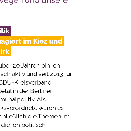
ewegen und unsere
itik
agiert im Kiez und
irk
über 20 Jahren bin ich
isch aktiv und seit 2013 für
CDU-Kreisverband
tal in der Berliner
unalpolitik. Als
rksverordnete waren es
chließlich die Themen im
 die ich politisch