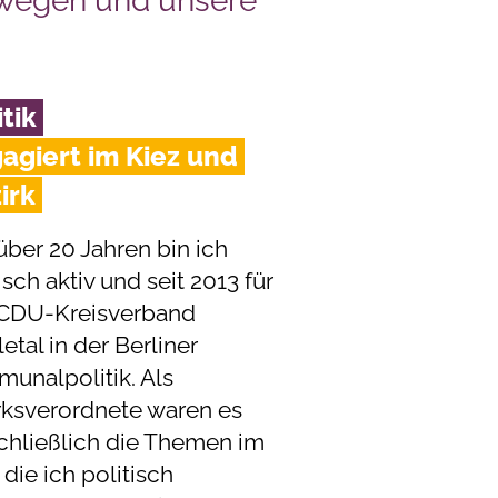
ewegen und unsere
itik
agiert im Kiez und
irk
über 20 Jahren bin ich
isch aktiv und seit 2013 für
CDU-Kreisverband
tal in der Berliner
unalpolitik. Als
rksverordnete waren es
chließlich die Themen im
 die ich politisch