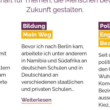
chaft für Themen, die Menschen b
Zukunft gestalten.
Bildung
Pol
Mein Weg
Eng
Bez
Bevor ich nach Berlin kam,
mit
arbeitete ich unter anderem
Seit 
in Namibia und Südafrika an
polit
tern
deutschen Schulen und in
den 
 am
Deutschland an
Wuhle
rte
verschiedenen staatlichen
Komm
und privaten Schulen...
Bezi
auss
Weiterlesen
Kiez,