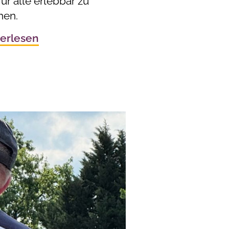
ür alle erlebbar zu
en.
erlesen