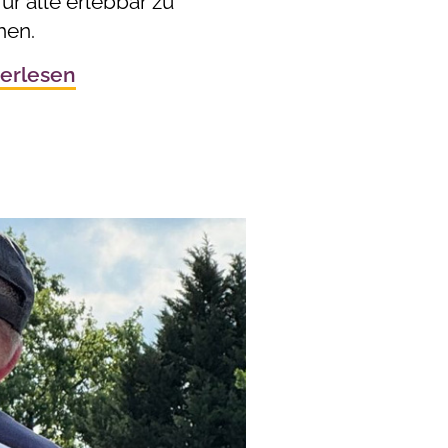
ür alle erlebbar zu
en.
erlesen