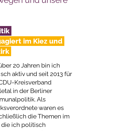
ewegen und unsere
itik
agiert im Kiez und
irk
über 20 Jahren bin ich
isch aktiv und seit 2013 für
CDU-Kreisverband
tal in der Berliner
unalpolitik. Als
rksverordnete waren es
chließlich die Themen im
 die ich politisch