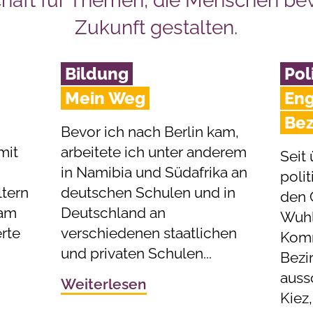
chaft für Themen, die Menschen b
Zukunft gestalten.
Bildung
Pol
Mein Weg
Eng
Bez
Bevor ich nach Berlin kam,
mit
arbeitete ich unter anderem
Seit 
in Namibia und Südafrika an
polit
tern
deutschen Schulen und in
den 
 am
Deutschland an
Wuhle
rte
verschiedenen staatlichen
Komm
und privaten Schulen...
Bezi
auss
Weiterlesen
Kiez,