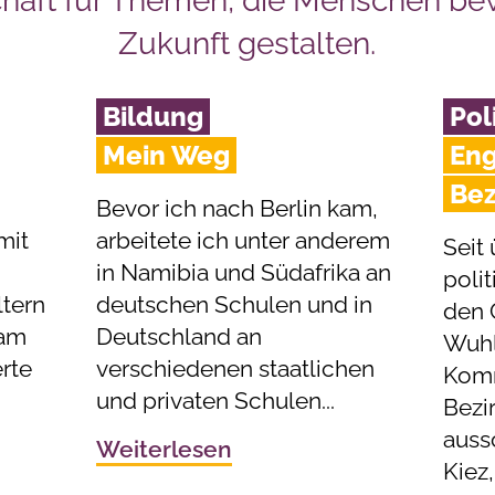
chaft für Themen, die Menschen b
Zukunft gestalten.
Bildung
Pol
Mein Weg
Eng
Bez
Bevor ich nach Berlin kam,
mit
arbeitete ich unter anderem
Seit 
in Namibia und Südafrika an
polit
tern
deutschen Schulen und in
den 
 am
Deutschland an
Wuhle
rte
verschiedenen staatlichen
Komm
und privaten Schulen...
Bezi
auss
Weiterlesen
Kiez,