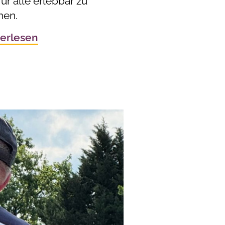
ür alle erlebbar zu
en.
erlesen