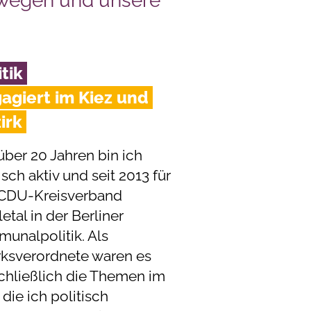
ewegen und unsere
itik
agiert im Kiez und
irk
über 20 Jahren bin ich
isch aktiv und seit 2013 für
CDU-Kreisverband
tal in der Berliner
unalpolitik. Als
rksverordnete waren es
chließlich die Themen im
 die ich politisch