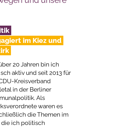
ewegen und unsere
itik
agiert im Kiez und
irk
über 20 Jahren bin ich
isch aktiv und seit 2013 für
CDU-Kreisverband
tal in der Berliner
unalpolitik. Als
rksverordnete waren es
chließlich die Themen im
 die ich politisch