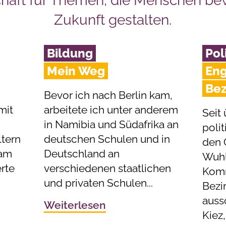
chaft für Themen, die Menschen b
Zukunft gestalten.
Bildung
Pol
Mein Weg
Eng
Bez
Bevor ich nach Berlin kam,
mit
arbeitete ich unter anderem
Seit 
in Namibia und Südafrika an
polit
tern
deutschen Schulen und in
den 
 am
Deutschland an
Wuhle
rte
verschiedenen staatlichen
Komm
und privaten Schulen...
Bezi
auss
Weiterlesen
Kiez,