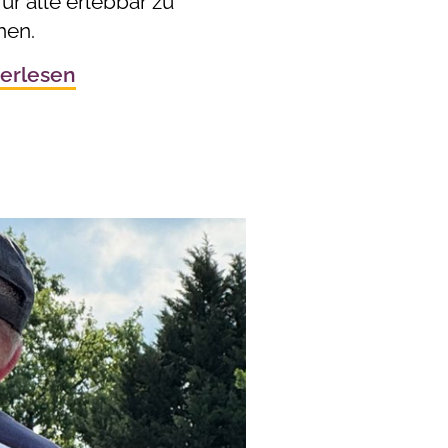
ür alle erlebbar zu
en.
erlesen