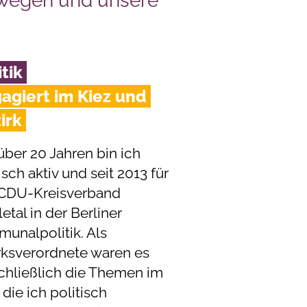
ewegen und unsere
itik
agiert im Kiez und
irk
über 20 Jahren bin ich
isch aktiv und seit 2013 für
CDU-Kreisverband
tal in der Berliner
unalpolitik. Als
rksverordnete waren es
chließlich die Themen im
 die ich politisch