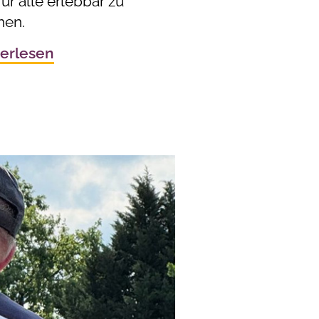
ür alle erlebbar zu
en.
erlesen