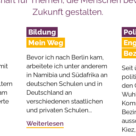
chaft für Themen, die Menschen b
Zukunft gestalten.
Bildung
Pol
Mein Weg
Eng
Bez
Bevor ich nach Berlin kam,
mit
arbeitete ich unter anderem
Seit 
in Namibia und Südafrika an
polit
tern
deutschen Schulen und in
den 
 am
Deutschland an
Wuhle
rte
verschiedenen staatlichen
Komm
und privaten Schulen...
Bezi
auss
Weiterlesen
Kiez,