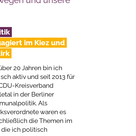
ewegen und unsere
itik
agiert im Kiez und
irk
über 20 Jahren bin ich
isch aktiv und seit 2013 für
CDU-Kreisverband
tal in der Berliner
unalpolitik. Als
rksverordnete waren es
chließlich die Themen im
 die ich politisch