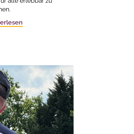
ür alle erlebbar zu
en.
erlesen