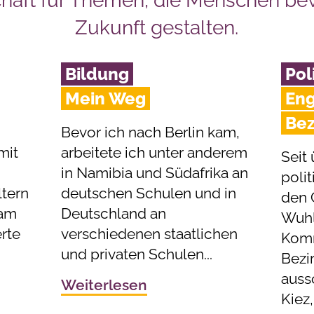
chaft für Themen, die Menschen b
Zukunft gestalten.
Bildung
Pol
Mein Weg
Eng
Bez
Bevor ich nach Berlin kam,
mit
arbeitete ich unter anderem
Seit 
in Namibia und Südafrika an
polit
tern
deutschen Schulen und in
den 
 am
Deutschland an
Wuhle
rte
verschiedenen staatlichen
Komm
und privaten Schulen...
Bezi
auss
Weiterlesen
Kiez,